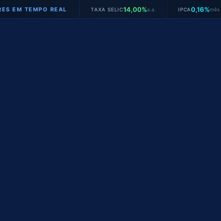
14,00%
0,16%
M TEMPO REAL
TAXA SELIC
a.a.
IPCA
mês