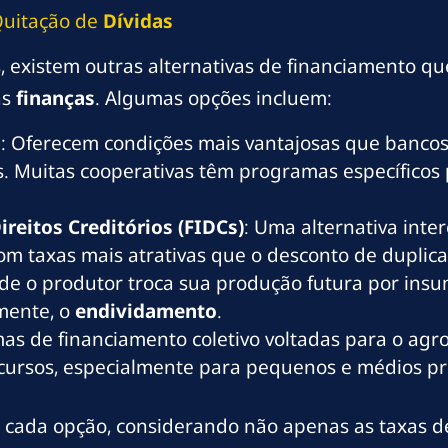
Quitação de
Dívidas
existem outras alternativas de financiamento qu
as
finanças
. Algumas opções incluem:
l
: Oferecem condições mais vantajosas que bancos 
s. Muitas cooperativas têm programas específicos 
reitos Creditórios (FIDCs)
: Uma alternativa int
om taxas mais atrativas que o desconto de duplic
onde o produtor troca sua produção futura por ins
emente, o
endividamento
.
rmas de financiamento coletivo voltadas para o 
cursos, especialmente para pequenos e médios pr
 cada opção, considerando não apenas as taxas d