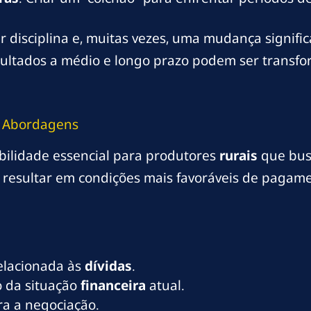
 disciplina e, muitas vezes, uma mudança signific
esultados a médio e longo prazo podem ser trans
e Abordagens
ilidade essencial para produtores
rurais
que bus
esultar em condições mais favoráveis de pagam
elacionada às
dívidas
.
o da situação
financeira
atual.
ra a negociação.