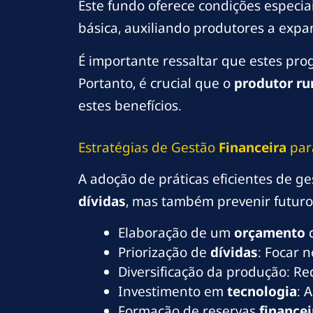
Este fundo oferece condições especia
básica, auxiliando produtores a expa
É importante ressaltar que estes pro
Portanto, é crucial que o
produtor
ru
estes benefícios.
Estratégias de Gestão
Financeira
par
A adoção de práticas eficientes de g
dívidas
, mas também prevenir futur
Elaboração de um
orçamento
d
Priorização de
dívidas
: Focar
Diversificação da produção: Re
Investimento em
tecnologia
: 
Formação de reservas
financei