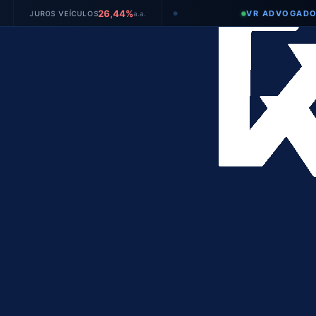
26,44%
VR ADVOGADOS
JUROS VEÍCULOS
a.a.
●