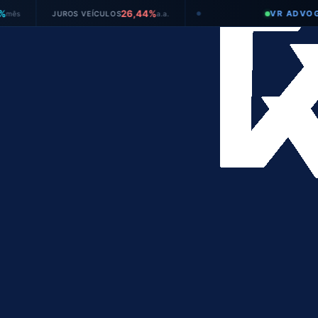
26,44%
VR ADVOGADOS
JUROS VEÍCULOS
a.a.
●