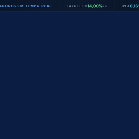
14,00%
0,16%
EM TEMPO REAL
TAXA SELIC
a.a.
IPCA
mês