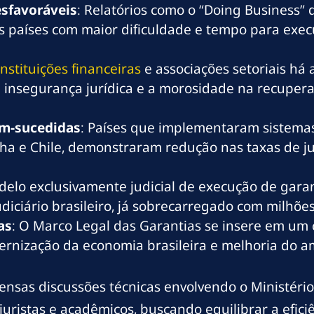
esfavoráveis
: Relatórios como o “Doing Business
 países com maior dificuldade e tempo para execu
Instituições financeiras
e associações setoriais h
 insegurança jurídica e a morosidade na recupera
em-sucedidas
: Países que implementaram sistemas
nha e Chile, demonstraram redução nas taxas de j
delo exclusivamente judicial de execução de garan
iciário brasileiro, já sobrecarregado com milhõe
as
: O Marco Legal das Garantias se insere em um
ernização da economia brasileira e melhoria do a
tensas discussões técnicas envolvendo o Ministéri
juristas e acadêmicos, buscando equilibrar a efic