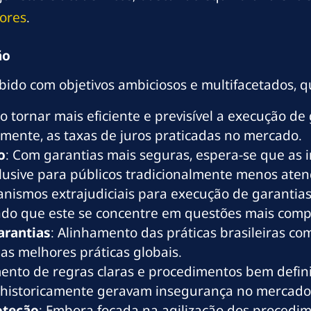
dores
.
ão
bido com objetivos ambiciosos e multifacetados, 
Ao tornar mais eficiente e previsível a execução de 
mente, as taxas de juros praticadas no mercado.
o
: Com garantias mais seguras, espera-se que as i
clusive para públicos tradicionalmente menos aten
canismos extrajudiciais para execução de garantias
indo que este se concentre em questões mais comp
arantias
: Alinhamento das práticas brasileiras co
das melhores práticas globais.
mento de regras claras e procedimentos bem defini
e historicamente geravam insegurança no mercado
roteção
: Embora focada na agilização dos procedim