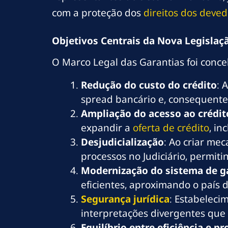
com a proteção dos
direitos dos deve
Objetivos Centrais da Nova Legislaç
O Marco Legal das Garantias foi conce
Redução do custo do crédito
: 
spread bancário e, consequente
Ampliação do acesso ao crédit
expandir a
oferta de crédito
, in
Desjudicialização
: Ao criar me
processos no Judiciário, permit
Modernização do sistema de g
eficientes, aproximando o país 
Segurança jurídica
: Estabeleci
interpretações divergentes qu
Equilíbrio entre eficiência e p