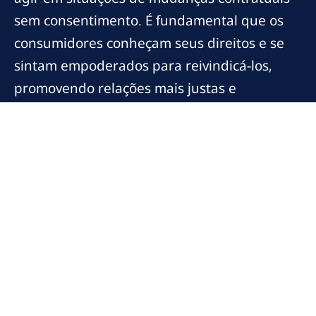
sem consentimento. É fundamental que os
consumidores conheçam seus direitos e se
sintam empoderados para reivindicá-los,
promovendo relações mais justas e
transparentes com as instituições
financeiras.
Agora que você está munido de informações
preciosas sobre como se proteger em
relações contratuais, que tal explorar mais
conteúdos e ferramentas que podem ajudá-
lo ainda mais em sua jornada? Não hesite em
buscar conhecimento e compartilhar suas
experiências!