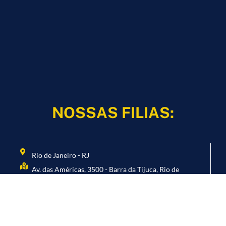
NOSSAS FILIAS:
Rio de Janeiro - RJ
Av. das Américas, 3500 - Barra da Tijuca, Rio de
Janeiro - RJ, 22640-102
Colatina - ES
Rua Michel Dalla, 66 - Centro, Colatina - ES, 29700-100