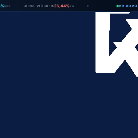
26,44%
VR ADVOGADOS
JUROS VEÍCULOS
a.a.
●