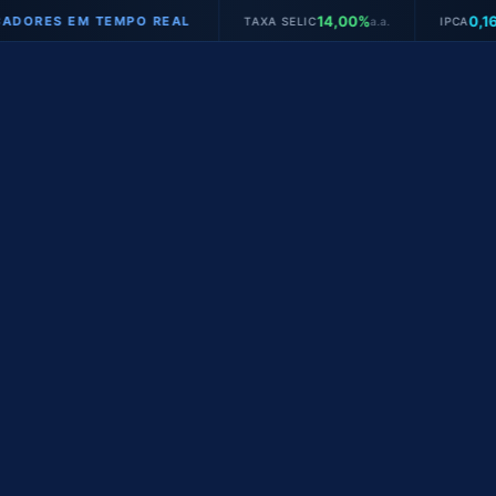
14,00%
0,16%
 EM TEMPO REAL
TAXA SELIC
a.a.
IPCA
mês