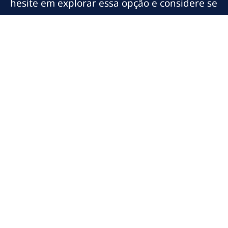
hesite em explorar essa opção e considere se
associar a uma cooperativa que compreenda
suas necessidades. O futuro financeiro da
sua empresa pode depender dessa escolha.