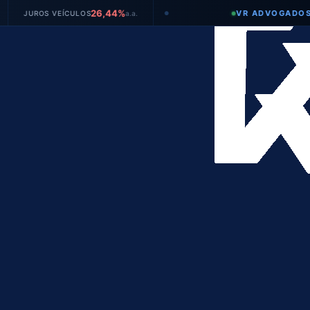
26,44%
VR ADVOGADOS
S VEÍCULOS
a.a.
TA
●