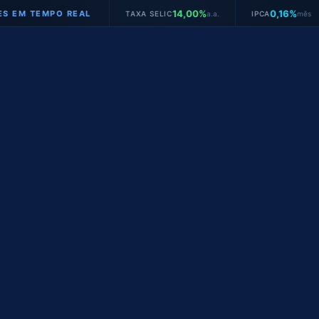
14,00%
0,16%
MPO REAL
TAXA SELIC
a.a.
IPCA
mês
JURO