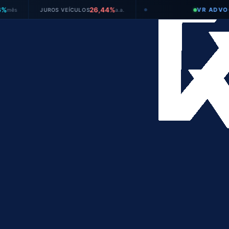
26,44%
VR ADVOGADOS
JUROS VEÍCULOS
a.a.
●