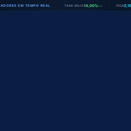
14,00%
0,16%
 EM TEMPO REAL
TAXA SELIC
a.a.
IPCA
mês