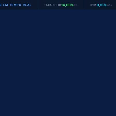
14,00%
0,16%
PO REAL
TAXA SELIC
a.a.
IPCA
mês
JUROS