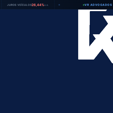
26,44%
VR ADVOGADOS
 VEÍCULOS
a.a.
TAX
●