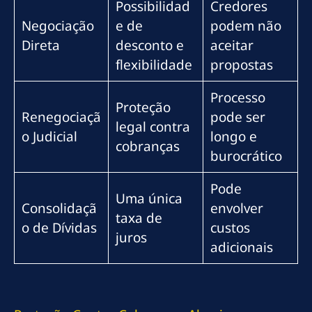
Possibilidad
Credores
Negociação
e de
podem não
Direta
desconto e
aceitar
flexibilidade
propostas
Processo
Proteção
Renegociaçã
pode ser
legal contra
o Judicial
longo e
cobranças
burocrático
Pode
Uma única
Consolidaçã
envolver
taxa de
o de Dívidas
custos
juros
adicionais