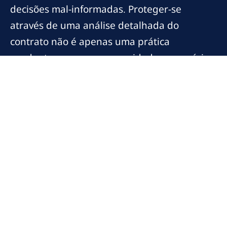
decisões mal-informadas. Proteger-se
através de uma análise detalhada do
contrato não é apenas uma prática
prudente, mas uma necessidade no cenário
atual. Aproveite as informações que
discutimos aqui para equipar-se melhor em
futuras transações e garantir uma
experiência de leilão sem contratempos.