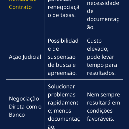
necessidade
Contrato
renegociaçã
de
o de taxas.
documentaç
ão.
Possibilidad
Custo
e de
elevado;
Ação Judicial
suspensão
pode levar
de busca e
tempo para
apreensão.
resultados.
Solucionar
problemas
Nem sempre
Negociação
rapidament
resultará em
Direta com o
e; menos
condições
Banco
documentaç
favoráveis.
ão.