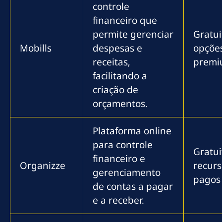
controle
financeiro que
permite gerenciar
Gratu
Mobills
despesas e
opçõe
receitas,
prem
facilitando a
criação de
orçamentos.
Plataforma online
para controle
Gratu
financeiro e
Organizze
recurs
gerenciamento
pagos
de contas a pagar
e a receber.