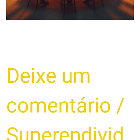
Superendividamento
Pode
Abrir
Portas
Para
Acordos
Amigáveis
e
Deixe um
um
Recomeço
Financeiro!
comentário
/
Superendivid