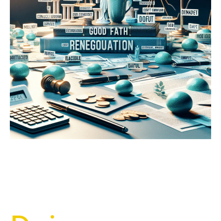
Suas
Dívidas?
Descubra
Como
a
Boa-
Fé
Pode
Ser
Sua
Aliada
Para
Um
Acordo
Justo
e