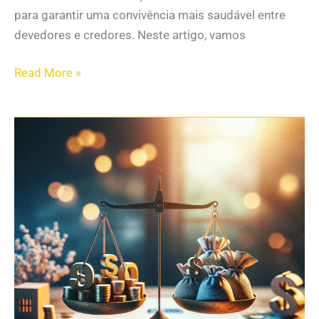
para garantir uma convivência mais saudável entre
devedores e credores. Neste artigo, vamos
Read More »
Se
Sente
Encurralado
Pelas
Dívidas?
Descubra
Como
a
Boa-
Fé