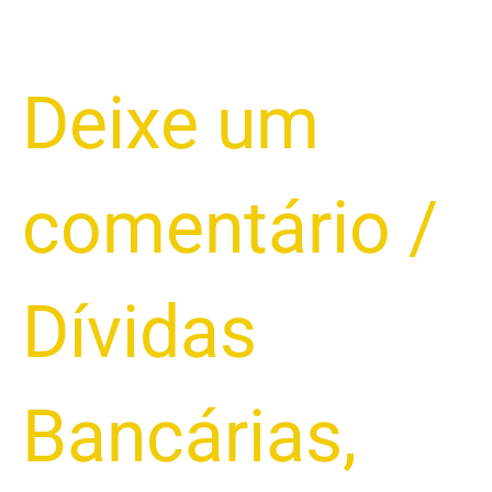
ARMA
Para
Conseguir
Deixe um
um
Acordo
Justo
comentário
/
e
Recomeçar!
Dívidas
Bancárias
,