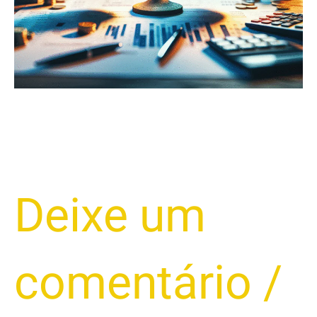
Pode
Ser
Sua
CHAVE
Para
Uma
Repactuação
Justa
e
Aliviar
Deixe um
Seu
Orçamento!
comentário
/