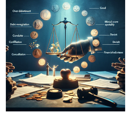
Sente
Desamparado
ao
Tentar
Renegociar
Suas
Dívidas?
Descubra
Como
a
BOA-
FÉ
Pode
Ser
Sua
MELHOR