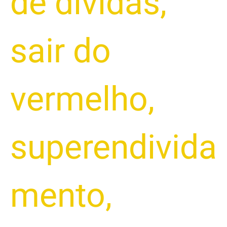
de dívidas
,
sair do
vermelho
,
superendivida
mento
,