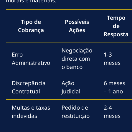
morais e materiais.
Tempo
Tipo de
Possíveis
de
Cobrança
Ações
Resposta
Negociação
Erro
1-3
direta com
Administrativo
meses
o banco
Discrepância
Ação
6 meses
Contratual
Judicial
– 1 ano
Multas e taxas
Pedido de
2-4
indevidas
restituição
meses