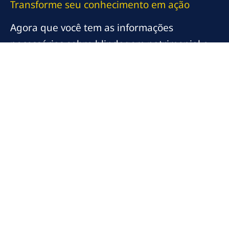
Transforme seu conhecimento em ação
Agora que você tem as informações
necessárias sobre blindagem patrimonial e
sucessão empresarial, é hora de agir.
Consulte um advogado especializado, revise
seus contratos, e não hesite em empreender
mudanças que possam proteger eficazmente
os ativos da sua empresa. Sua jornada em
direção a um futuro seguro e bem-sucedido
começa agora!