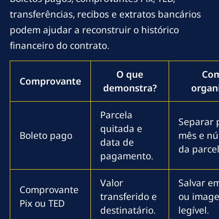
transferências, recibos e extratos bancários
podem ajudar a reconstruir o histórico
financeiro do contrato.
O que
Co
Comprovante
demonstra?
organ
Parcela
Separar 
quitada e
Boleto pago
mês e n
data de
da parcel
pagamento.
Valor
Salvar e
Comprovante
transferido e
ou imag
Pix ou TED
destinatário.
legível.