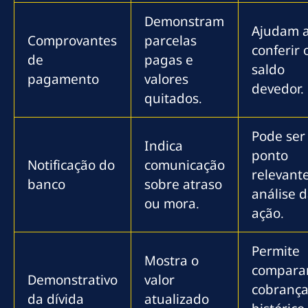
Demonstram
Ajudam 
Comprovantes
parcelas
conferir 
de
pagas e
saldo
pagamento
valores
devedor.
quitados.
Pode ser
Indica
ponto
Notificação do
comunicação
relevant
banco
sobre atraso
análise 
ou mora.
ação.
Permite
Mostra o
compara
Demonstrativo
valor
cobrança
da dívida
atualizado