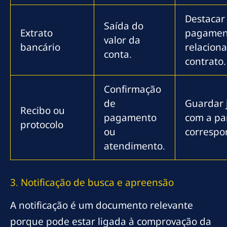
Destacar
Saída do
Extrato
pagamen
valor da
bancário
relacion
conta.
contrato.
Confirmação
de
Guardar 
Recibo ou
pagamento
com a pa
protocolo
ou
correspo
atendimento.
3. Notificação de busca e apreensão
A notificação é um documento relevante
porque pode estar ligada à comprovação da