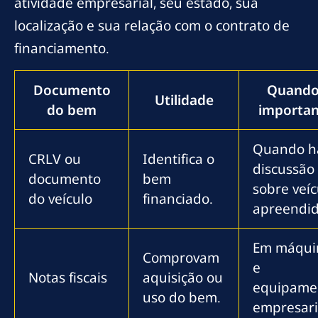
atividade empresarial, seu estado, sua
localização e sua relação com o contrato de
financiamento.
Documento
Quando
Utilidade
do bem
importan
Quando h
CRLV ou
Identifica o
discussão
documento
bem
sobre veíc
do veículo
financiado.
apreendid
Em máqui
Comprovam
e
Notas fiscais
aquisição ou
equipame
uso do bem.
empresari