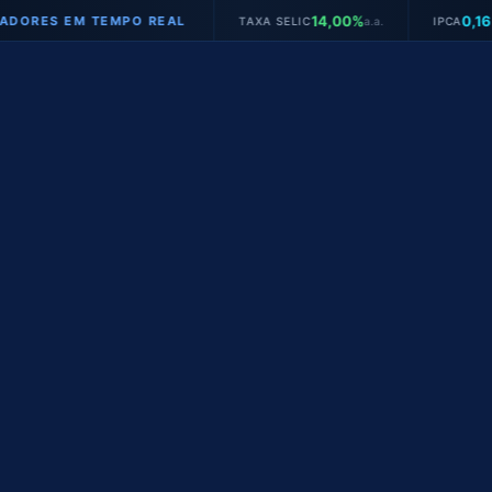
14,00%
0,16%
 EM TEMPO REAL
TAXA SELIC
a.a.
IPCA
mês