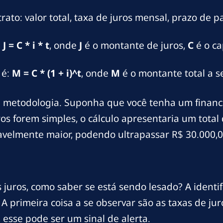
ato: valor total, taxa de juros mensal, prazo de p
:
J = C * i * t
, onde
J
é o montante de juros,
C
é o ca
 é:
M = C * (1 + i)^t
, onde
M
é o montante total a s
a metodologia. Suponha que você tenha um financ
os forem simples, o cálculo apresentaria um total 
velmente maior, podendo ultrapassar R$ 30.000,00
 juros, como saber se está sendo lesado? A identi
A primeira coisa a se observar são as taxas de jur
 esse pode ser um sinal de alerta.