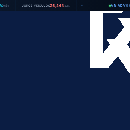
26,44%
VR ADVOGADOS
JUROS VEÍCULOS
a.a.
●