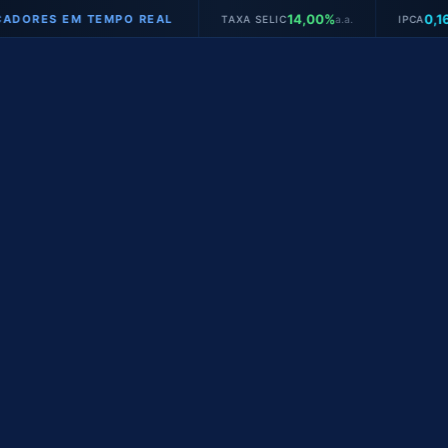
14,00%
0,16%
S EM TEMPO REAL
TAXA SELIC
a.a.
IPCA
mês