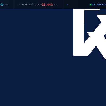
26,44%
VR ADVOGADOS
JUROS VEÍCULOS
a.a.
●