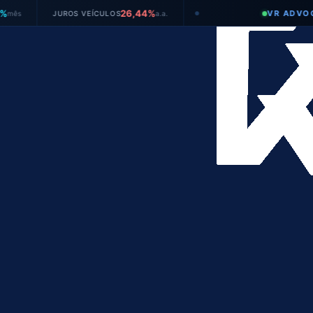
26,44%
VR ADVOGADOS
JUROS VEÍCULOS
a.a.
●