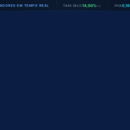
14,00%
0,16%
S EM TEMPO REAL
TAXA SELIC
a.a.
IPCA
mês