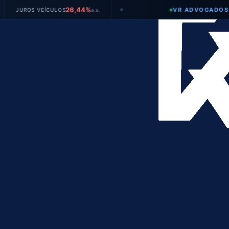
26,44%
VR ADVOGADOS
ROS VEÍCULOS
a.a.
●