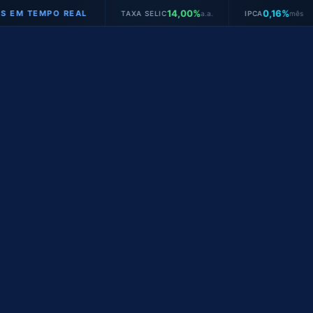
14,00%
0,16%
EMPO REAL
TAXA SELIC
a.a.
IPCA
mês
JU