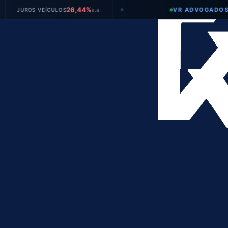
26,44%
VR ADVOGADOS
ROS VEÍCULOS
a.a.
●