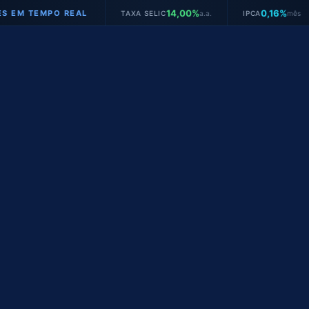
14,00%
0,16%
TEMPO REAL
TAXA SELIC
a.a.
IPCA
mês
JU