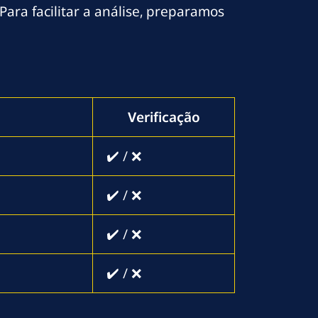
Para facilitar a análise, preparamos
Verificação
✔️ / ❌
✔️ / ❌
✔️ / ❌
✔️ / ❌