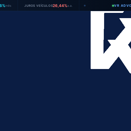
26,44%
VR ADVOGADO
JUROS VEÍCULOS
a.a.
●