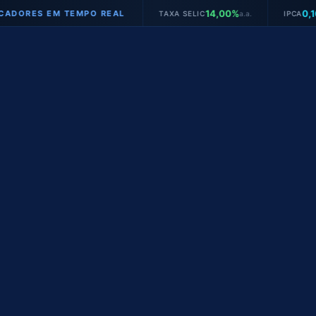
14,00%
0,16%
ES EM TEMPO REAL
TAXA SELIC
a.a.
IPCA
mês