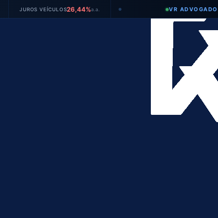
26,44%
VR ADVOGADOS
ROS VEÍCULOS
a.a.
●