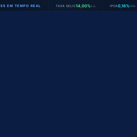
14,00%
0,16%
TEMPO REAL
TAXA SELIC
a.a.
IPCA
mês
JU