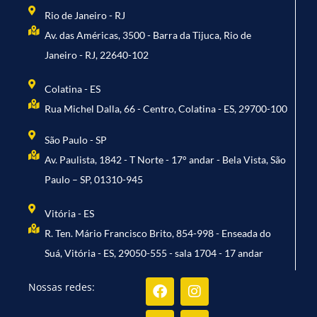
Rio de Janeiro - RJ
Av. das Américas, 3500 - Barra da Tijuca, Rio de
Janeiro - RJ, 22640-102
Colatina - ES
Rua Michel Dalla, 66 - Centro, Colatina - ES, 29700-100
São Paulo - SP
Av. Paulista, 1842 - T Norte - 17° andar - Bela Vista, São
Paulo – SP, 01310-945
Vitória - ES
R. Ten. Mário Francisco Brito, 854-998 - Enseada do
Suá, Vitória - ES, 29050-555 - sala 1704 - 17 andar
Facebook
Youtube
Instagram
Linkedin
Nossas redes: