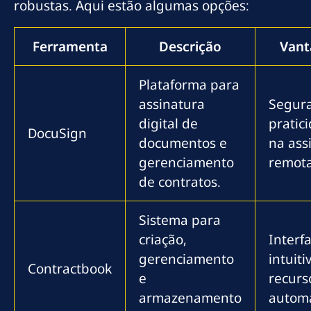
robustas. Aqui estão algumas opções:
Ferramenta
Descrição
Vant
Plataforma para
assinatura
Segur
digital de
pratic
DocuSign
documentos e
na ass
gerenciamento
remota
de contratos.
Sistema para
criação,
Interf
gerenciamento
intuiti
Contractbook
e
recurs
armazenamento
autom