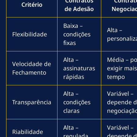
Contratos
Contrat
Critério
de Adesão
Negocia
Baixa –
Alta –
Flexibilidade
condições
personaliz
fixas
Alta –
Média – p
Velocidade de
assinaturas
exigir mais
Fechamento
rápidas
tempo
Alta –
Variável –
Transparência
condições
depende 
claras
negociaçã
Alta –
Variável –
Riabilidade
regulada
depende d