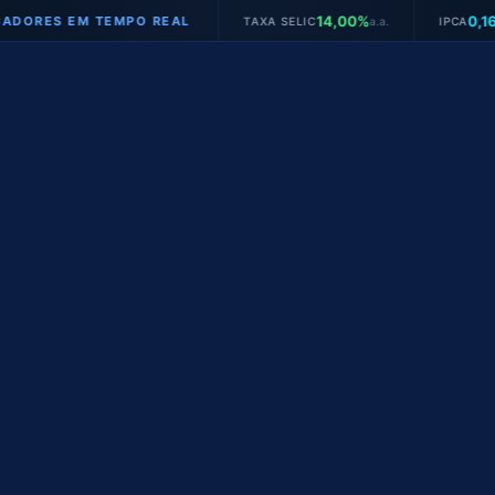
14,00%
0,16%
S EM TEMPO REAL
TAXA SELIC
a.a.
IPCA
mês