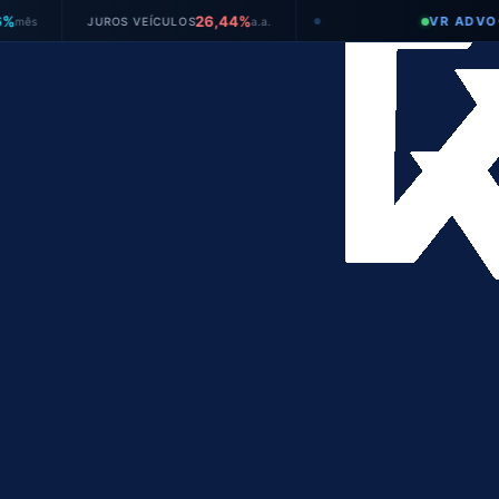
26,44%
VR ADVOGADOS
JUROS VEÍCULOS
a.a.
●