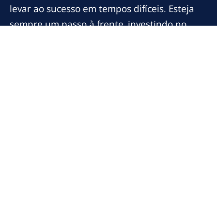
levar ao sucesso em tempos difíceis. Esteja
sempre um passo à frente, investindo no
planejamento estratégico e na consultoria
jurídica para garantir que sua empresa
esteja preparada para qualquer desafio que
possa surgir.