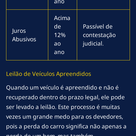
ano
Acima
de
Passível de
Juros
12%
contestação
Abusivos
ao
judicial.
ano
Leilão de Veículos Apreendidos
Quando um veículo é apreendido e não é
recuperado dentro do prazo legal, ele pode
ser levado a leilão. Este processo é muitas
vezes um grande medo para os devedores,
pois a perda do carro significa não apenas a
perda de um bem, mas também