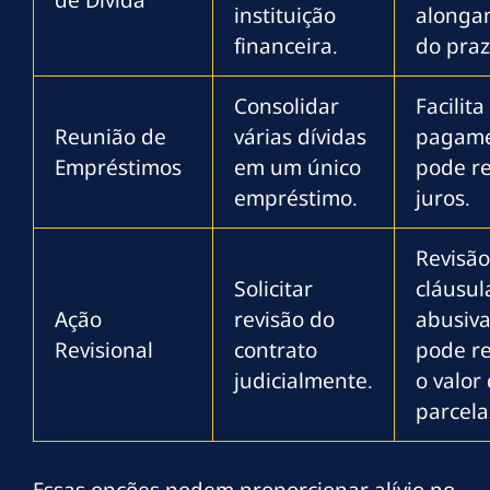
instituição
alonga
financeira.
do praz
Consolidar
Facilita
Reunião de
várias dívidas
pagame
Empréstimos
em um único
pode re
empréstimo.
juros.
Revisão
Solicitar
cláusul
Ação
revisão do
abusiv
Revisional
contrato
pode re
judicialmente.
o valor
parcela