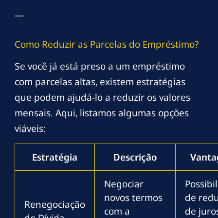
—
Como Reduzir as Parcelas do Empréstimo?
Se você já está preso a um empréstimo
com parcelas altas, existem estratégias
que podem ajudá-lo a reduzir os valores
mensais. Aqui, listamos algumas opções
viáveis:
Estratégia
Descrição
Vanta
Negociar
Possibi
novos termos
de red
Renegociação
com a
de juro
de Dívida