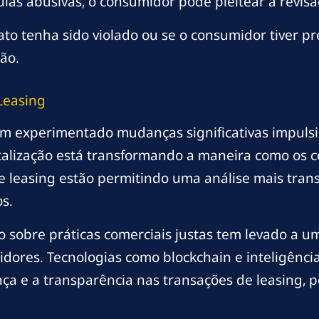
las abusivas, o consumidor pode pleitear a revisã
to tenha sido violado ou se o consumidor tiver pr
ão.
Leasing
tem experimentado mudanças significativas impuls
alização está transformando a maneira como os co
de leasing estão permitindo uma análise mais tran
s.
o sobre práticas comerciais justas tem levado a um
idores. Tecnologias como blockchain e inteligênci
ça e a transparência nas transações de leasing