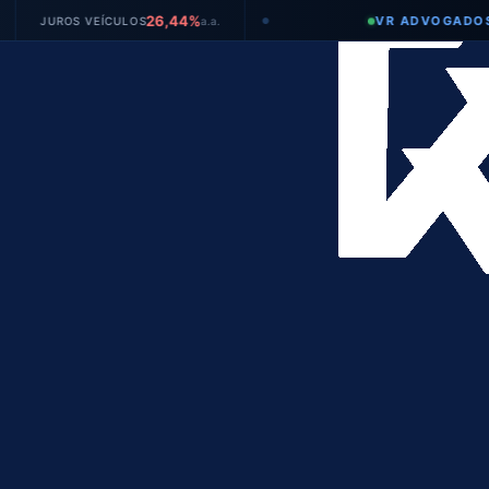
26,44%
VR ADVOGADOS
ROS VEÍCULOS
a.a.
●