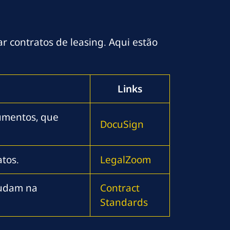
 contratos de leasing. Aqui estão
Links
umentos, que
DocuSign
atos.
LegalZoom
judam na
Contract
Standards