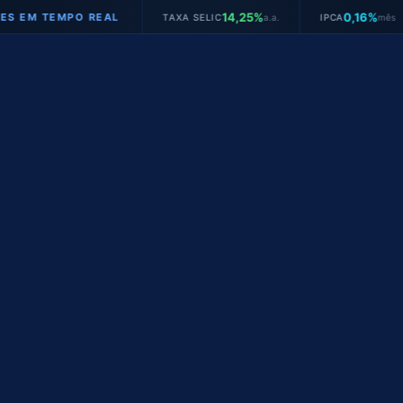
14,25%
0,16%
TEMPO REAL
TAXA SELIC
a.a.
IPCA
mês
JU