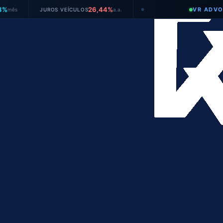
26,44%
VR ADVOGADOS
JUROS VEÍCULOS
a.a.
●