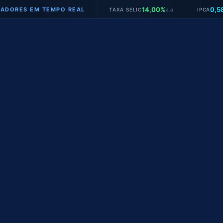
14,00%
0,58%
S EM TEMPO REAL
TAXA SELIC
a.a.
IPCA
mês