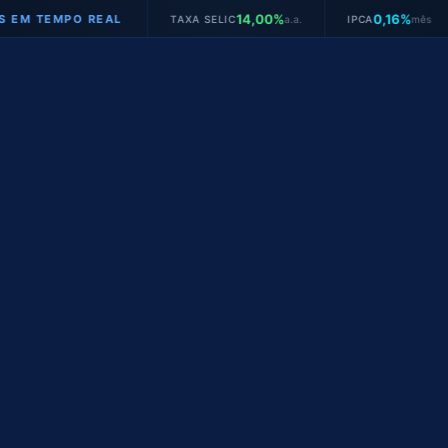
14,00%
0,16%
EMPO REAL
TAXA SELIC
a.a.
IPCA
mês
JUR