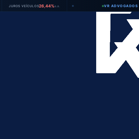
26,44%
VR ADVOGADOS
OS VEÍCULOS
a.a.
T
●