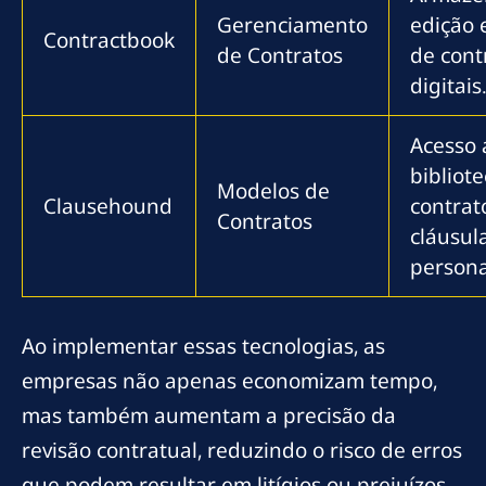
Gerenciamento
edição 
Contractbook
de Contratos
de cont
digitais
Acesso
bibliot
Modelos de
Clausehound
contrat
Contratos
cláusul
persona
Ao implementar essas tecnologias, as
empresas não apenas economizam tempo,
mas também aumentam a precisão da
revisão contratual, reduzindo o risco de erros
que podem resultar em litígios ou prejuízos