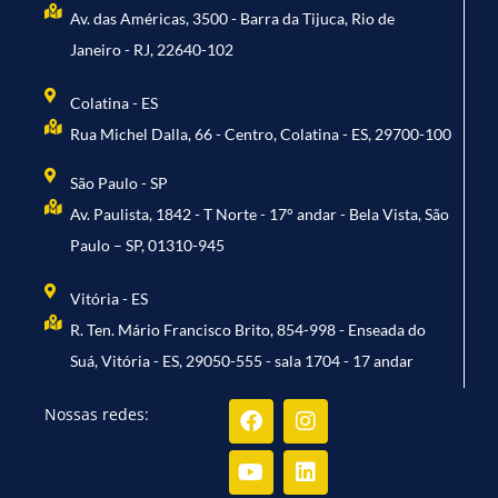
Av. das Américas, 3500 - Barra da Tijuca, Rio de
Janeiro - RJ, 22640-102
Colatina - ES
Rua Michel Dalla, 66 - Centro, Colatina - ES, 29700-100
São Paulo - SP
Av. Paulista, 1842 - T Norte - 17° andar - Bela Vista, São
Paulo – SP, 01310-945
Vitória - ES
R. Ten. Mário Francisco Brito, 854-998 - Enseada do
Suá, Vitória - ES, 29050-555 - sala 1704 - 17 andar
Facebook
Youtube
Instagram
Linkedin
Nossas redes: