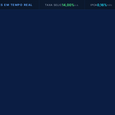
14,00%
0,16%
TEMPO REAL
TAXA SELIC
a.a.
IPCA
mês
JU