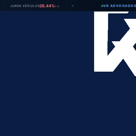
26,44%
VR ADVOGADOS
ROS VEÍCULOS
a.a.
●