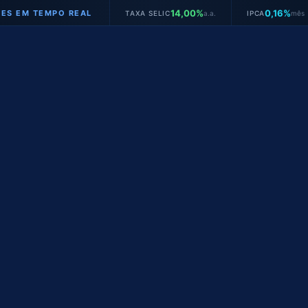
14,00%
0,16%
TEMPO REAL
TAXA SELIC
a.a.
IPCA
mês
J