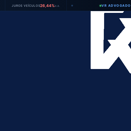
26,44%
VR ADVOGADOS
UROS VEÍCULOS
a.a.
●