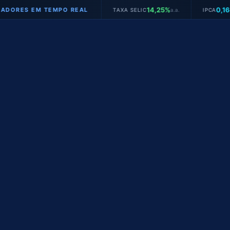
14,25%
0,16%
S EM TEMPO REAL
TAXA SELIC
a.a.
IPCA
mês