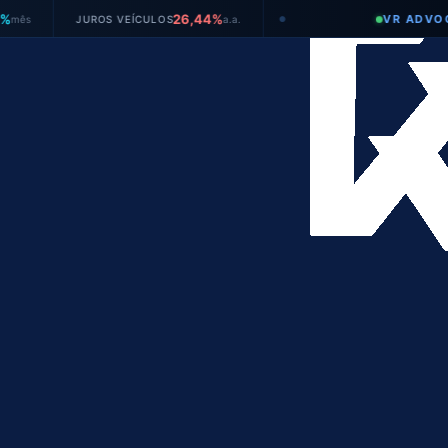
26,44%
VR ADVOGADOS
JUROS VEÍCULOS
a.a.
●