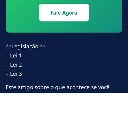
Fale Agora
**Legislação:**
– Lei 1
– Lei 2
– Lei 3
Este artigo sobre o que acontece se você
perder o prazo de defesa em busca e
apreensão foi elaborado com base na
expertise e comprometimento de VR
Advogados em oferecer suporte jurídico de