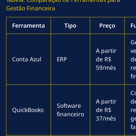
Gestão Financeira
Ferramenta
Tipo
Preço
F
G
A partir
v
Conta Azul
ERP
de R$
d
59/mês
re
fi
C
A partir
d
Software
QuickBooks
de R$
re
financeiro
37/mês
g
f