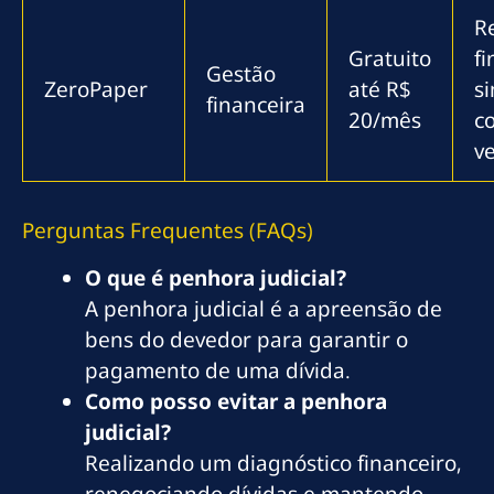
Re
Gratuito
fi
Gestão
ZeroPaper
até R$
si
financeira
20/mês
c
v
Perguntas Frequentes (FAQs)
O que é penhora judicial?
A penhora judicial é a apreensão de
bens do devedor para garantir o
pagamento de uma dívida.
Como posso evitar a penhora
judicial?
Realizando um diagnóstico financeiro,
renegociando dívidas e mantendo