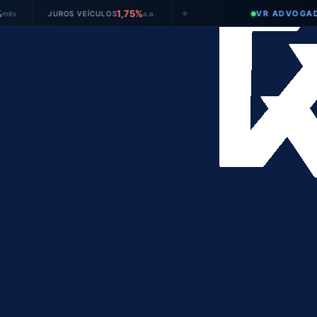
1,75%
VR ADVOGADOS
JUROS VEÍCULOS
a.a.
●