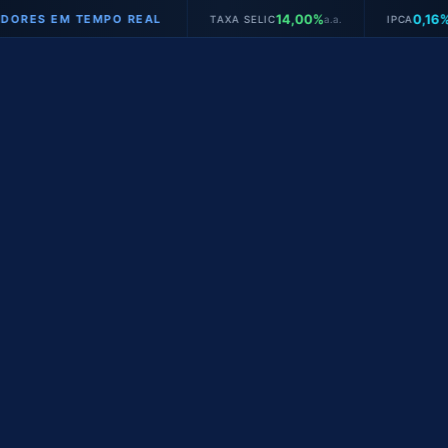
14,00%
0,16%
 EM TEMPO REAL
TAXA SELIC
a.a.
IPCA
mês