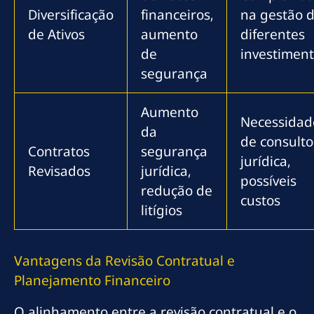
Diversificação
financeiros,
na gestão 
de Ativos
aumento
diferentes
de
investimen
segurança
Aumento
Necessidad
da
de consulto
Contratos
segurança
jurídica,
Revisados
jurídica,
possíveis
redução de
custos
litígios
Vantagens da Revisão Contratual e
Planejamento Financeiro
O alinhamento entre a revisão contratual e o