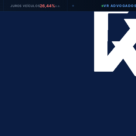
26,44%
VR ADVOGADOS
ROS VEÍCULOS
a.a.
●