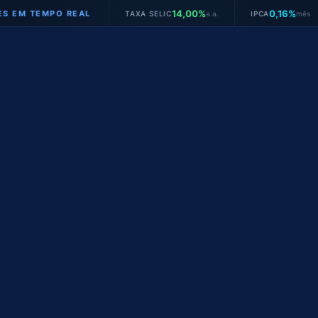
14,00%
0,16%
EMPO REAL
TAXA SELIC
a.a.
IPCA
mês
JU