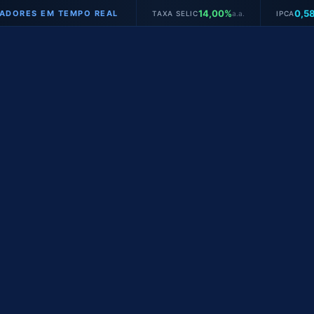
14,00%
0,58%
S EM TEMPO REAL
TAXA SELIC
a.a.
IPCA
mês