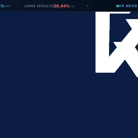
26,44%
VR ADVOGADOS
JUROS VEÍCULOS
a.a.
●