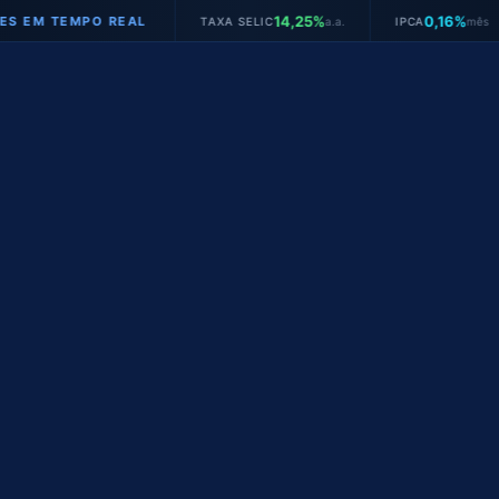
14,25%
0,16%
TEMPO REAL
TAXA SELIC
a.a.
IPCA
mês
JU