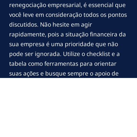
renegociação empresarial, é essencial que
você leve em consideração todos os pontos
discutidos. Não hesite em agir
rapidamente, pois a situação financeira da
sua empresa é uma prioridade que não
pode ser ignorada. Utilize o checklist e a
tabela como ferramentas para orientar
suas ações e busque sempre o apoio de
profissionais especializados quando
necessário.
A renegociação de dívidas, a defesa judicial
e a blindagem patrimonial são
componentes críticos para a sobrevivência
de empresas endividadas. Ao entender e