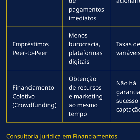
de
acionári
pagamentos
imediatos
Menos
Empréstimos
burocracia,
Taxas de
Peer-to-Peer
plataformas
variávei
digitais
Obtenção
Não há
Financiamento
de recursos
garanti
Coletivo
e marketing
sucesso
(Crowdfunding)
ao mesmo
captaçã
tempo
Consultoria Jurídica em Financiamentos