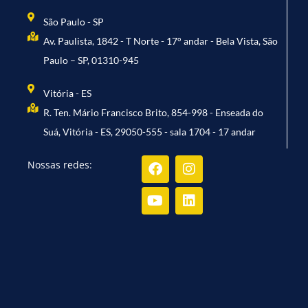
São Paulo - SP
Av. Paulista, 1842 - T Norte - 17° andar - Bela Vista, São
Paulo – SP, 01310-945
Vitória - ES
R. Ten. Mário Francisco Brito, 854-998 - Enseada do
Suá, Vitória - ES, 29050-555 - sala 1704 - 17 andar
Facebook
Youtube
Instagram
Linkedin
Nossas redes: