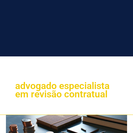
advogado especialista
em revisão contratual
A
Importância