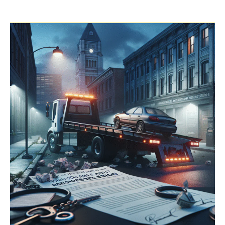
O
Que
Você
Precisa
Saber
Sobre
Ação
Revisional
e
Apreensão
de
Veículos
2025