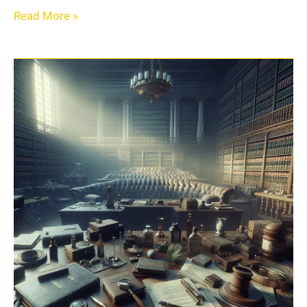
Read More »
Como
Lidar
com
Apreensão:
A
Ação
Revisional
como
Solução
2025