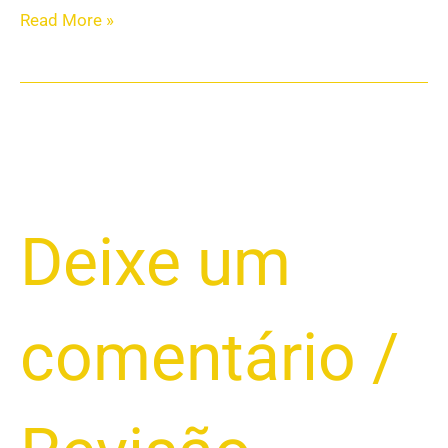
Read More »
Como
Deixe um
Usar
a
Autenticação
comentário
/
em
Dois
Fatores
para