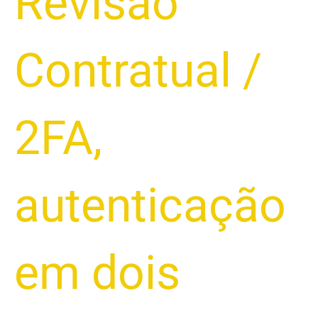
Revisão
Aumentar
a
Segurança
Contratual
/
Bancária
2FA
,
autenticação
em dois