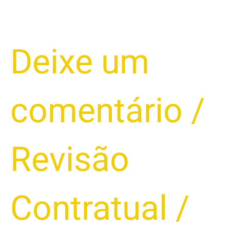
FRAUDES
Deixe um
VIA
APLICATIVOS
DE
comentário
/
BANCOS:
COMO
SE
PROTEGER
Revisão
DAS
NOVAS
AMEAÇAS
Contratual
/