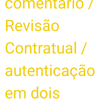
comentário
/
Bancos
Devem
Fornecer
Revisão
para
Prevenir
Fraudes?
Contratual
/
autenticação
em dois