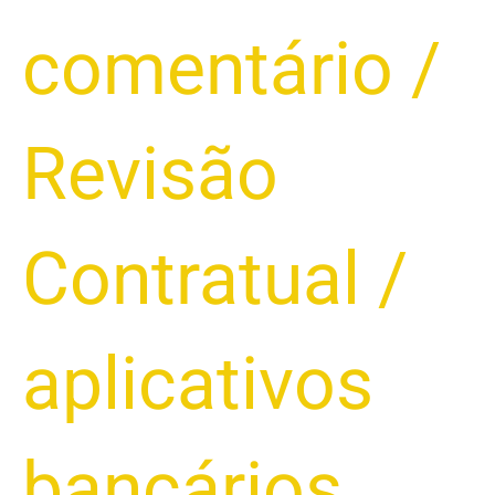
Segurança
comentário
/
ao
Usar
Aplicativos
de
Revisão
Banco
no
Celular
Contratual
/
aplicativos
bancários
,