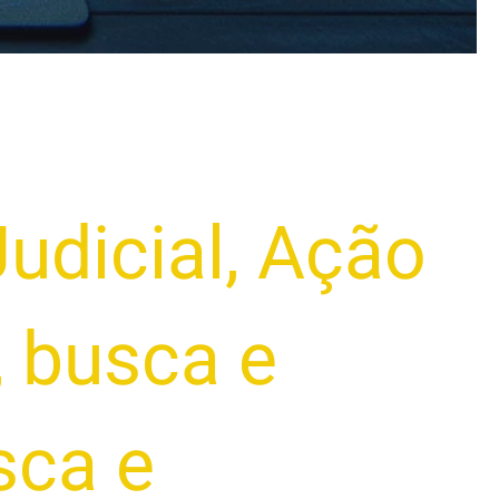
udicial
,
Ação
,
busca e
sca e