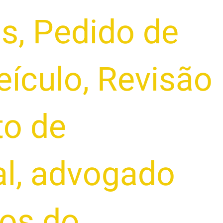
as
,
Pedido de
eículo
,
Revisão
to de
al
,
advogado
tos do