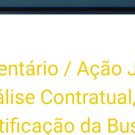
ntário
/
Ação J
lise Contratual
tificação da Bu