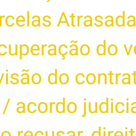
rcelas Atrasad
ecuperação do v
isão do contra
/
acordo judici
o recusar
,
direi