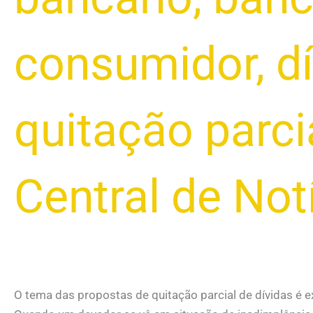
consumidor
,
d
quitação parci
Central de No
O tema das propostas de quitação parcial de dívidas é 