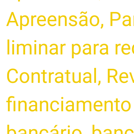
Apreensão
,
Pa
liminar para r
Contratual
,
Rev
financiamento
bancário
,
banc