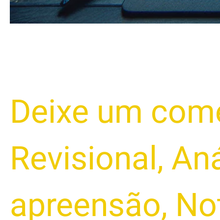
Deixe um come
Revisional
,
Aná
apreensão
,
No