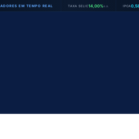
14,00%
0,58%
MPO REAL
TAXA SELIC
a.a.
IPCA
mês
JURO