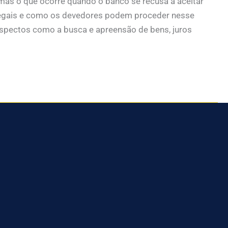
mas o que ocorre quando o banco se recusa a aceitar
s legais e como os devedores podem proceder nesse
spectos como a busca e apreensão de bens, juros