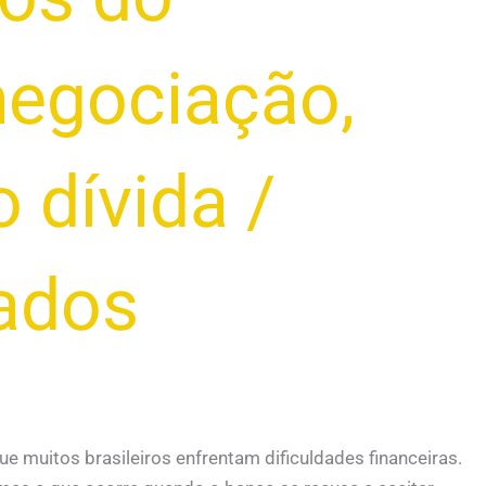
negociação
,
 dívida
/
gados
 muitos brasileiros enfrentam dificuldades financeiras.