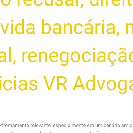
ívida bancária
,
al
,
renegociação
tícias VR Advo
extremamente relevante, especialmente em um cenário em que